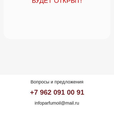
Вопросы и предложения
+7 962 091 00 91
infoparfumoil@mail.ru
Ароматы для себя
Для мужчин
Для женщин
Универсальные
Ароматы для дома
Свечи
Ароматизаторы в машину
Крем для рук
Крем для тела