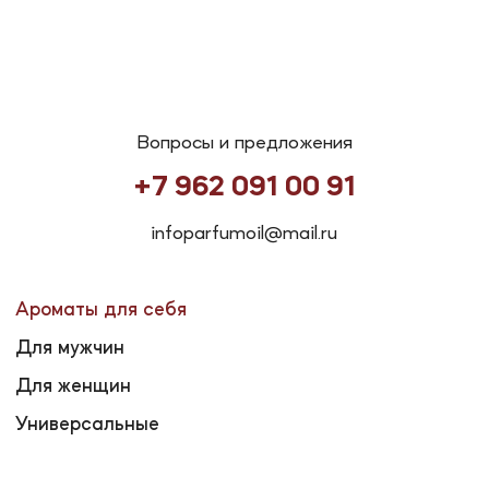
infoparfumoil@mail.ru
Ароматы для себя
Для мужчин
Для женщин
Универсальные
Ароматы для дома
Свечи
Ароматизаторы в машину
Крем для рук
Крем для тела
Аромадиффузоры
Социальные сети
*Запрещен
Инстаграм*
на территории РФ
Телеграмм