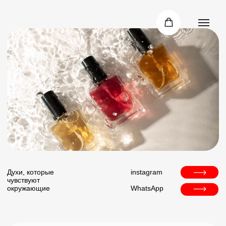
Духи, которые
instagram
чувствуют
окружающие
WhatsApp
«СБС Мегамолл»
г. Краснодар, ул. Уральская, 79/1
«OZ МОЛЛ»
г. Краснодар, ул. крылатая д, 2