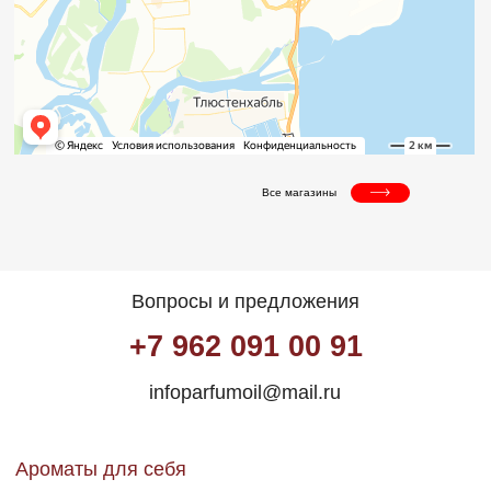
Ароматы для себя
Для мужчин
Для женщин
Универсальные
Ароматы для дома
Все магазины
Свечи
Ароматизаторы в машину
Крем для рук
Крем для тела
Аромадиффузоры
Социальные сети
*Запрещен
Инстаграм*
на территории РФ
Телеграмм
MAX