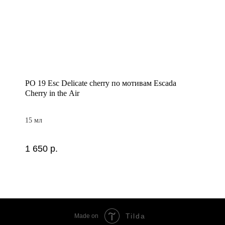
PO 19 Esc Delicate cherry по мотивам Escada
Cherry in the Air
15 мл
1 650
р.
Tilda
Made on