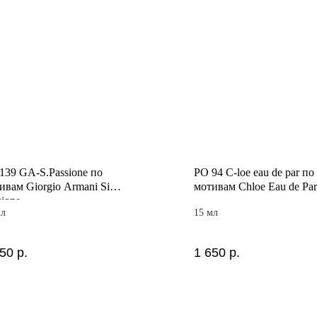
139 GA-S.Passione по
PO 94 C-loe eau de par по
ивам Giorgio Armani Si
мотивам Chloe Eau de Pa
sione
мл
15 мл
650
р.
1 650
р.