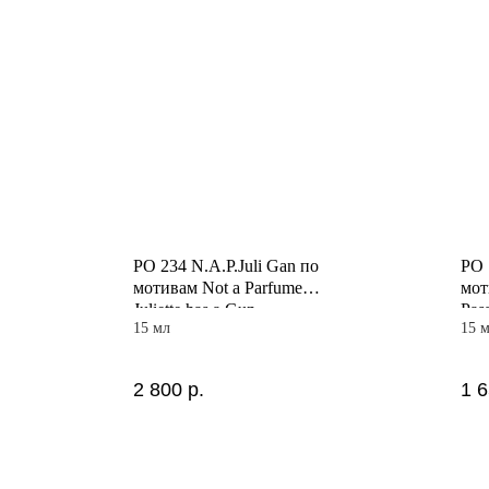
PO 234 N.A.P.Juli Gan по
PO 
мотивам Not a Parfume
мот
Juliette has a Gun
Pas
15 мл
15 
2 800
р.
1 