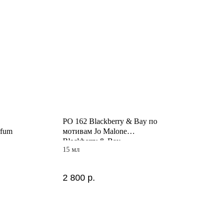
PO 162 Blackberry & Bay по
rfum
мотивам Jo Malone
Blackberry & Bay
15 мл
2 800
р.