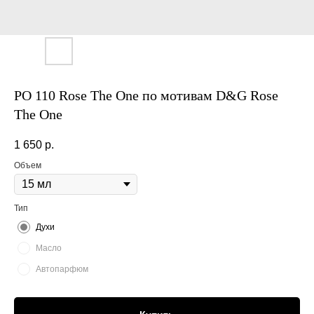
PO 110 Rose The One по мотивам D&G Rose
The One
1 650
р.
Объем
Тип
Духи
Масло
Автопарфюм