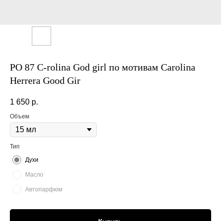
PO 87 C-rolina God girl по мотивам Carolina
Herrera Good Gir
1 650
р.
Объем
Тип
Духи
Масло
Автопарфюм