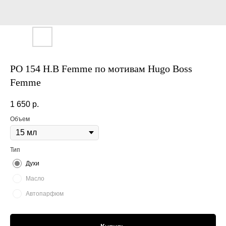
PO 154 H.B Femme по мотивам Hugo Boss
Femme
1 650
р.
Объем
Тип
Духи
Масло
Автопарфюм