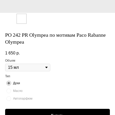
PO 242 PR Olympea по мотивам Paco Rabanne
Olympea
1 650
р.
Объем
Тип
Духи
Масло
Автопарфюм