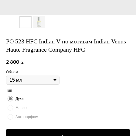
PO 523 HFC Indian V по мотивам Indian Venus
Haute Fragrance Company HFC
2 800
р.
Объем
Тип
Духи
Масло
Автопарфюм