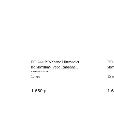
PO 244 P.R-bbane Ultraviolet
PO 
по мотивам Paco Rabanne
мот
Ultraviolet
15 мл
15 
1 650
р.
1 