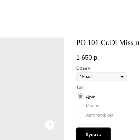
PO 101 Cr.Di Miss п
1 650
р.
Объем
Тип
Духи
Масло
Автопарфюм
Купить