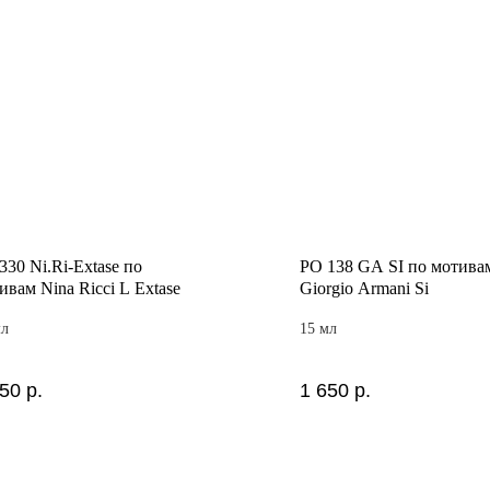
330 Ni.Ri-Extase по
PO 138 GA SI по мотива
ивам Nina Ricci L Extase
Giorgio Armani Si
мл
15 мл
650
р.
1 650
р.