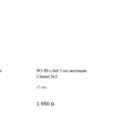
м
PO 89 c-hel 5 по мотивам
Chanel №5
15 мл
1 650
р.