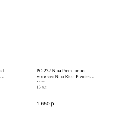
ad
PO 232 Nina Prem Jur по
мотивам Nina Ricci Premier
Jour
15 мл
1 650
р.