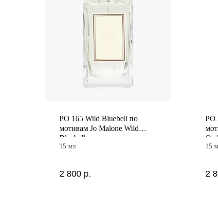
PO 165 Wild Bluebell по
PO 
мотивам Jo Malone Wild
мот
Bluebell
Orc
15 мл
15 
2 800
р.
2 