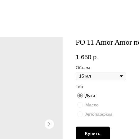
PO 11 Amor Amor п
1 650
р.
Объем
Тип
Духи
Масло
Автопарфюм
Купить