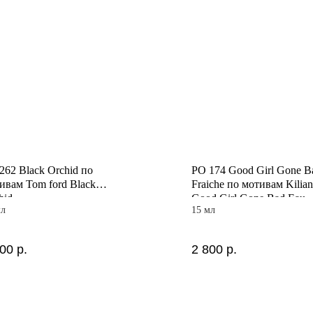
262 Black Orchid по
PO 174 Good Girl Gone B
ивам Tom ford Black
Fraiche по мотивам Kilian
hid
Good Girl Gone Bad Eau
мл
15 мл
Fraiche
800
р.
2 800
р.