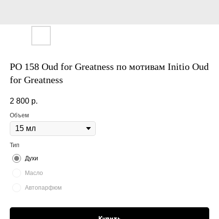
PO 158 Oud for Greatness по мотивам Initio Oud
for Greatness
2 800
р.
Объем
Тип
Духи
Масло
Автопарфюм