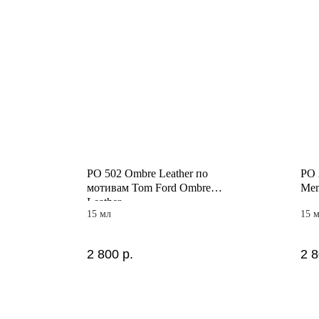
PO 502 Ombre Leather по
PO 
мотивам Tom Ford Ombre
Mem
Leather
15 мл
15 
2 800
р.
2 