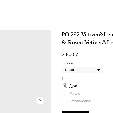
PO 292 Vetiver&Lem
& Rosen Vetiver&L
2 800
р.
Объем
Тип
Духи
Масло
Автопарфюм