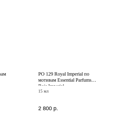
вам
PO 129 Royal Imperial по
мотивам Essential Parfums
Bois Imperial
15 мл
2 800
р.