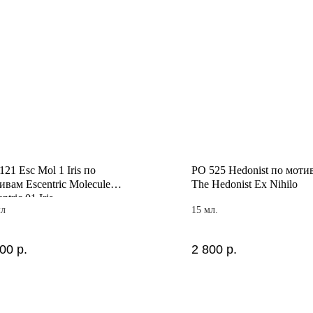
121 Esc Mol 1 Iris по
PO 525 Hedonist по моти
ивам Escentric Molecules
The Hedonist Ex Nihilo
ntric 01 Iris
мл
15 мл.
800
р.
2 800
р.