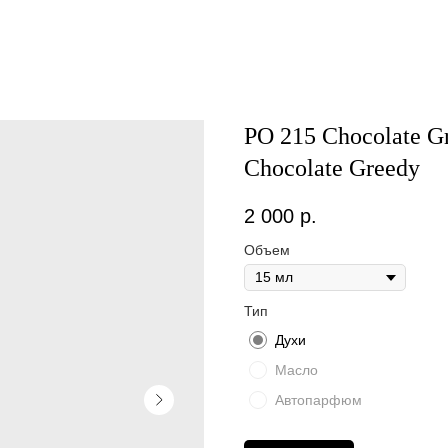
PO 215 Chocolate G
Chocolate Greedy
2 000
р.
Объем
Тип
Духи
Масло
Автопарфюм