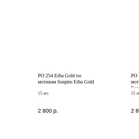
PO 254 Erba Gold по
PO 
мотивам Sospiro Erba Gold
мот
Esce
15 мл
15 
2 800
р.
2 