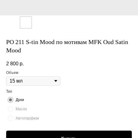
PO 211 S-tin Mood по мотивам MFK Oud Satin
Mood
2 800
р.
Объем
Тип
Духи
Масло
Автопарфюм