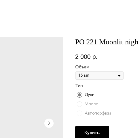
PO 221 Moonlit nigh
2 000
р.
Объем
Тип
Духи
Масло
Автопарфюм
Купить