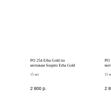
PO 254 Erba Gold по
PO 
мотивам Sospiro Erba Gold
мот
15 мл
15 
2 800
р.
2 