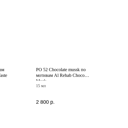
ам
PO 52 Chocolate mussk по
aste
мотивам Al Rehab Choco
Musk
15 мл
2 800
р.