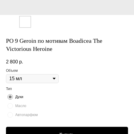
PO 9 Geroin по мотивам Boadicea The
Victorious Heroine
2 800
р.
Объем
Тип
Духи
Масло
Автопарфюм