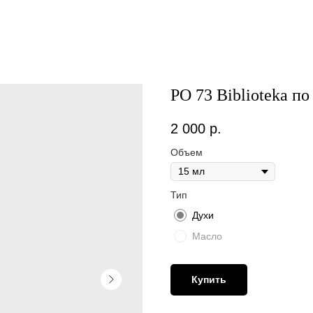
PO 73 Biblioteka по
2 000
р.
Объем
Тип
Духи
Масло
Купить