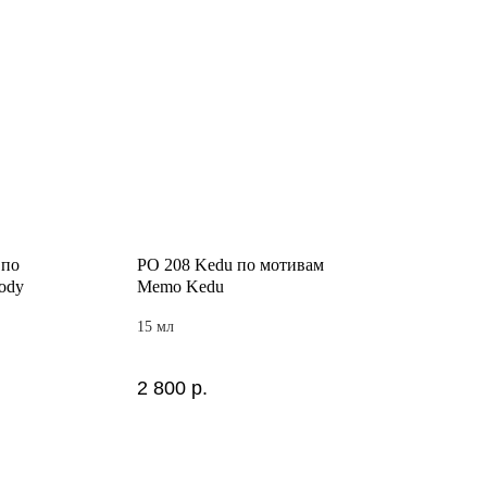
 по
PO 208 Kedu по мотивам
ody
Memo Kedu
15 мл
2 800
р.