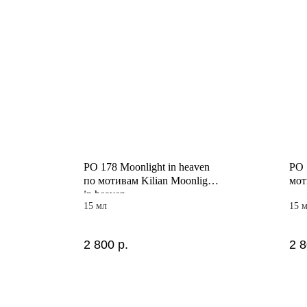
PO 178 Moonlight in heaven
PO 
по мотивам Kilian Moonlight
мот
in heaven
15 мл
15 
2 800
р.
2 