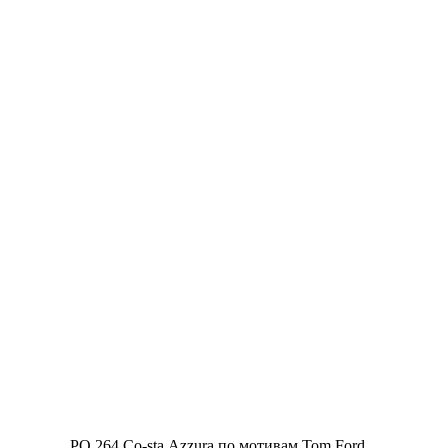
PO 264 Co-sta Azzura по мотивам Tom Ford