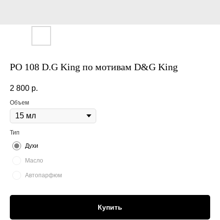
PO 108 D.G King по мотивам D&G King
2 800
р.
Объем
Тип
Духи
Масло
Автопарфюм
Купить