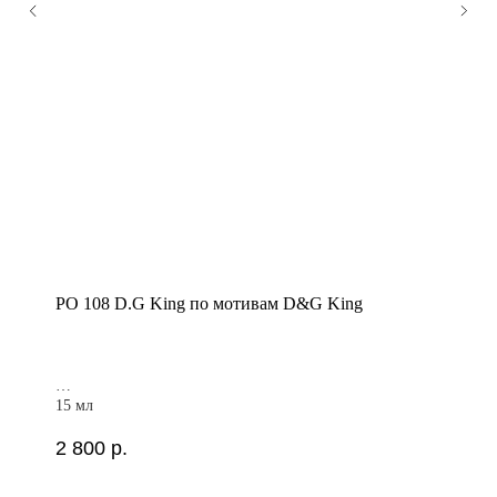
PO 108 D.G King по мотивам D&G King
15 мл
2 800
р.