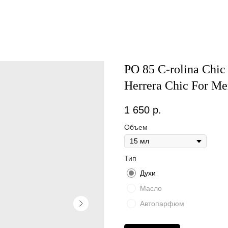
PO 85 C-rolina Chic
Herrera Chic For M
1 650
р.
Объем
Тип
Духи
Масло
Автопарфюм