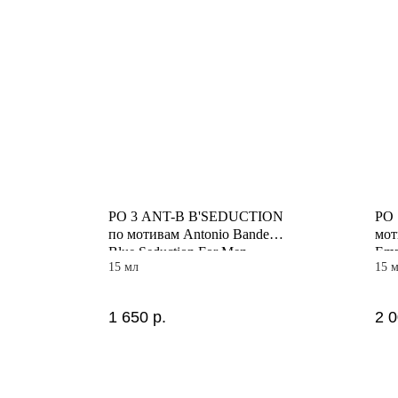
PO 3 ANT-B B'SEDUCTION
PO 
по мотивам Antonio Banderas
мот
Blue Seduction For Men
Emp
15 мл
15 
You
1 650
р.
2 