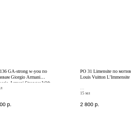
136 GA-strong w-you по
PO 31 Limensite по моти
ивам Giorgio Armani
Louis Vuitton L’Immensite
orio Armani Stronger With
мл
15 мл
000
р.
2 800
р.