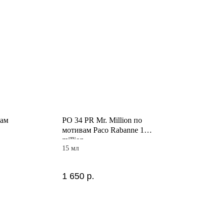
вам
PO 34 PR Mr. Million по
мотивам Paco Rabanne 1
million
15 мл
1 650
р.