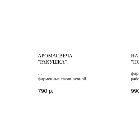
АРОМАСВЕЧА
НА
"РАКУШКА"
"Н
фир
фирменные свечи ручной
раб
работы
790
р.
99